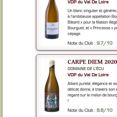
VDP du Val De Loire
Un blanc singulier et génére
à l'ambitieuse appellation Bou
Bâtard » pour la filiation illé
Bourgueil, et « Princesse » p
cépage.
Note du Club :
9.7/10
CARPE DIEM 2020
DOMAINE DE L'ÉCU
VDP du Val De Loire
Alliant pureté, élégance et viv
délicat donne, à travers son 
regard sur le melon de bour
!
Note du Club :
9.8/10