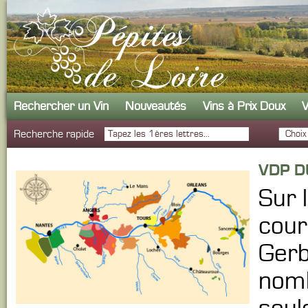
Rechercher un Vin
Nouveautés
Vins à Prix Doux
V
Recherche rapide
VDP D
Sur 
cour
Gerb
nomb