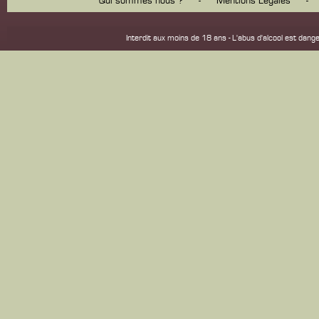
Qui sommes nous ?
-
Mentions Légales
-
Interdit aux moins de 18 ans - L'abus d'alcool est d