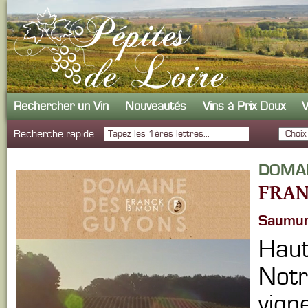
Rechercher un Vin
Nouveautés
Vins à Prix Doux
V
Recherche rapide
DOMAI
FRAN
Saumur
Haut
Notr
vign