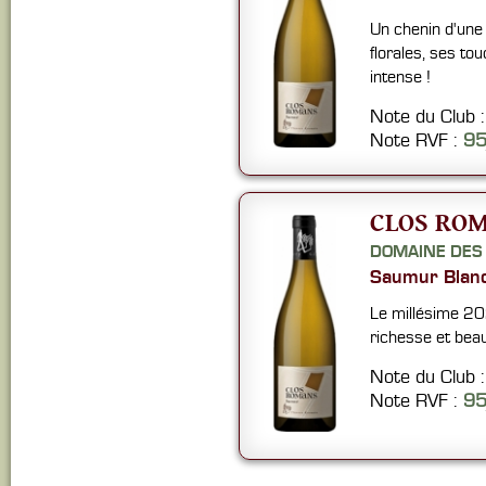
Un chenin d'une 
florales, ses to
intense !
Note du Club 
Note RVF :
9
CLOS ROM
DOMAINE DES
Saumur Blan
Le millésime 20
richesse et bea
Note du Club 
Note RVF :
9