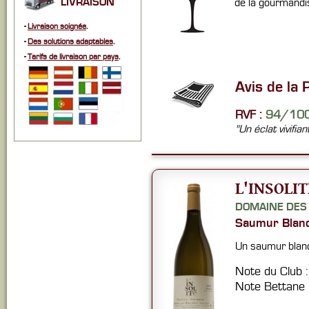
LIVRAISON
de la gourmandis
-
Livraison soignée
.
-
Des solutions adaptables
.
-
Tarifs de livraison par pays
.
Avis de la 
RVF :
94/10
"Un éclat vivifia
L'INSOLIT
DOMAINE DES
Saumur Blan
Un saumur blanc
Note du Club 
Note Bettane