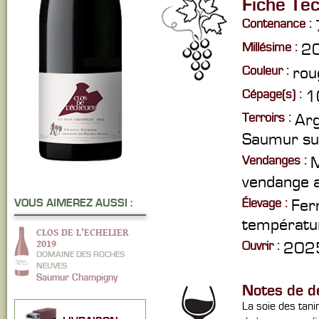
Fiche Te
Contenance :
Millésime :
2
Couleur :
rou
Cépage(s) :
1
Terroirs :
Arg
Saumur su
Vendanges :
M
vendange a
Élevage :
Fer
VOUS AIMEREZ AUSSI :
températur
CLOS DE L'ECHELIER
2019
Ouvrir :
2025
DOMAINE DES ROCHES
NEUVES
Saumur Champigny
Notes de d
La soie des tani