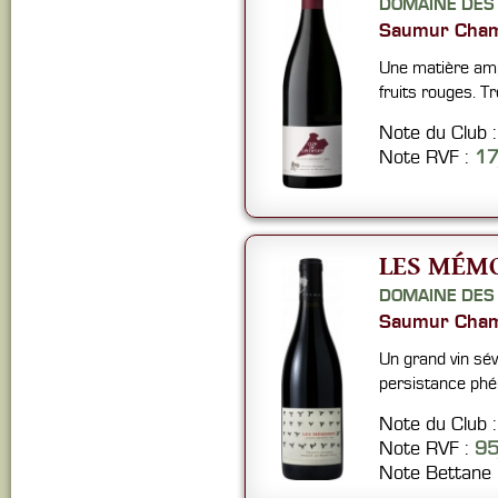
DOMAINE DES
Saumur Cham
Une matière amp
fruits rouges. Tr
Note du Club 
Note RVF :
1
LES MÉMO
DOMAINE DES
Saumur Cham
Un grand vin sév
persistance ph
Note du Club 
Note RVF :
95
Note Bettane