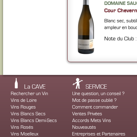
DOMAINE SAU
Cour Chever
Blanc sec, subti
ampleur en bou
Note du Club 
La CAVE
SERVICE
Rechercher un Vin
Une question, un conseil ?
Vins de Loire
Mot de passe oublié ?
Vins Rouges
Comment commander
Vins Blancs Secs
Ventes Privées
Vins Blancs Demi-Secs
Accords Mets Vins
Vins Rosés
Nouveautés
Vins Moelleux
Entreprises et Partenaires