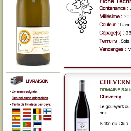
Fiche Tech
Contenance :
Millésime :
20
Couleur :
blanc
Cépage(s) :
85
Terroirs :
Sols 
Vendanges :
M
CHEVERNY
LIVRAISON
DOMAINE SAU
-
Livraison soignée
.
Cheverny
-
Des solutions adaptables
.
-
Tarifs de livraison par pays
.
Le gouleyant du 
noir...
Note du Club 