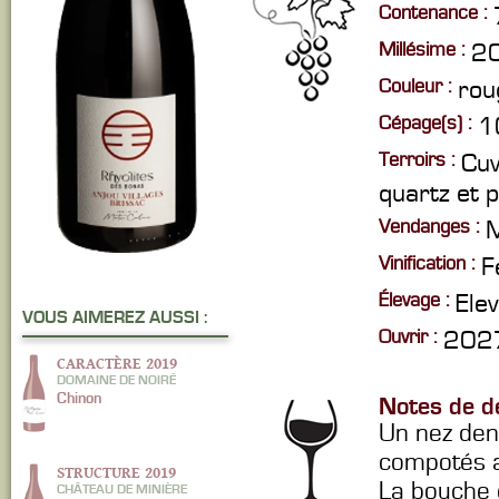
Contenance :
Millésime :
2
Couleur :
rou
Cépage(s) :
1
Terroirs :
Cuv
quartz et 
Vendanges :
M
Vinification :
F
Élevage :
Ele
VOUS AIMEREZ AUSSI :
Ouvrir :
2027
CARACTÈRE 2019
DOMAINE DE NOIRÉ
Chinon
Notes de d
Un nez dens
compotés a
STRUCTURE 2019
La bouche e
CHÂTEAU DE MINIÈRE