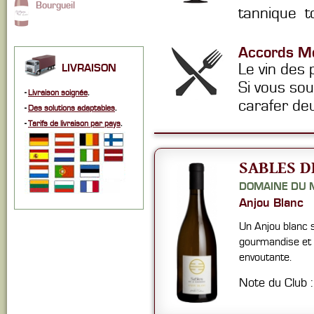
Bourgueil
tannique t
Accords Me
Le vin des p
LIVRAISON
Si vous sou
-
Livraison soignée
.
carafer de
-
Des solutions adaptables
.
-
Tarifs de livraison par pays
.
SABLES D
DOMAINE DU 
Anjou Blanc
Un Anjou blanc s
gourmandise et 
envoutante.
Note du Club 