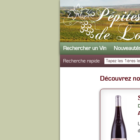
Rechercher un Vin
Nouveauté
Recherche rapide
Découvrez not
U
d