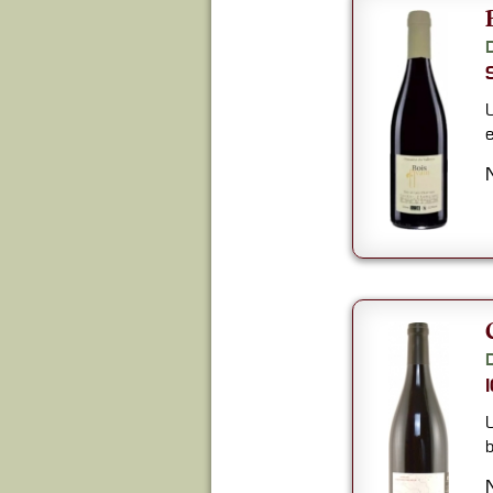
U
e
U
b