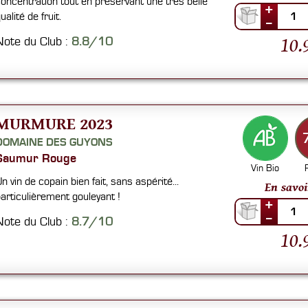
oncentration tout en préservant une très belle
+
ualité de fruit.
1
--
10.
Note du Club :
8.8/10
MURMURE 2023
DOMAINE DES GUYONS
Saumur Rouge
Vin Bio
n vin de copain bien fait, sans aspérité...
En savoi
articulièrement gouleyant !
+
1
--
Note du Club :
8.7/10
10.