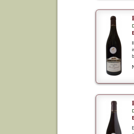
I
i
b
B