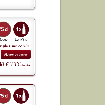
75 cl
Rouge
Lot Mini.
r plus sur ce vin
Ajouter au panier
80 € TTC
l'unité
75 cl