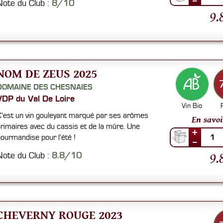
--
Note du Club :
8/10
9.
NOM DE ZEUS 2025
DOMAINE DES CHESNAIES
VDP du Val De Loire
Vin Bio
'est un vin gouleyant marqué par ses arômes
En savoi
rimaires avec du cassis et de la mûre. Une
+
ourmandise pour l'été !
1
--
9.
Note du Club :
8.8/10
CHEVERNY ROUGE 2023