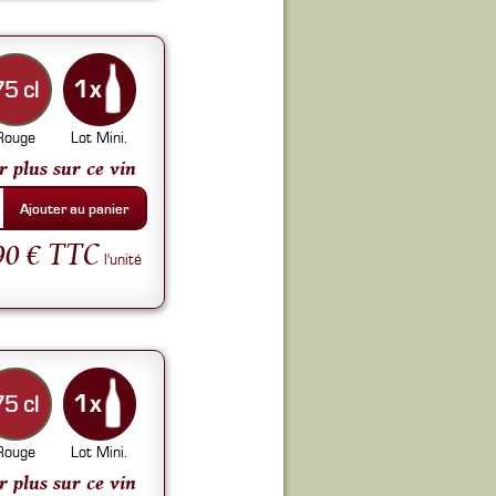
75 cl
Rouge
Lot Mini.
r plus sur ce vin
Ajouter au panier
90 € TTC
l'unité
75 cl
Rouge
Lot Mini.
r plus sur ce vin