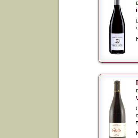
L
n
U
r
r