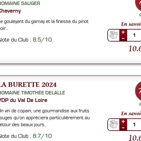
DOMAINE SAUGER
Cheverny
e gouleyant du gamay et la finesse du pinot
En savoi
oir...
+
1
--
Note du Club :
8.5/10
10.
LA BURETTE 2024
DOMAINE TIMOTHÉE DELALLE
VDP du Val De Loire
n vin de copain, une gourmandise aux fruits
En savoi
ouges qu'on appréciera particulièrement au
+
etour des beaux jours...
1
--
10.
Note du Club :
8.7/10