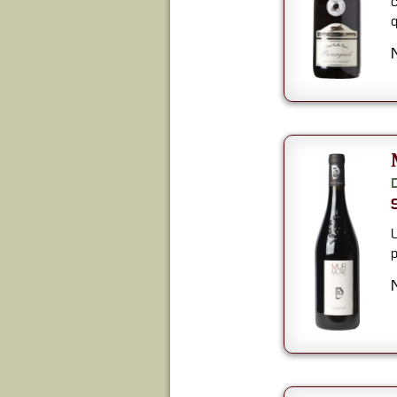
c
q
U
p