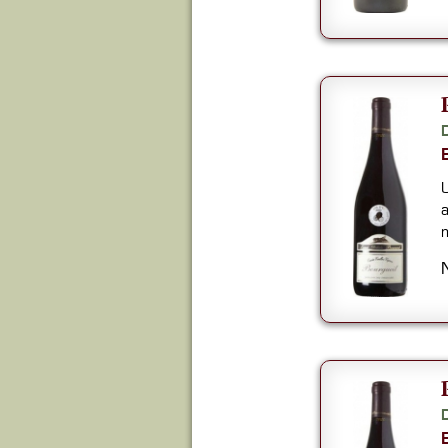
U
a
m