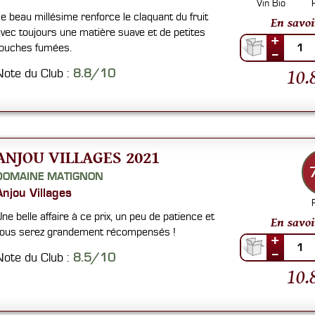
Vin Bio
e beau millésime renforce le claquant du fruit
En savoi
vec toujours une matière suave et de petites
+
ouches fumées.
1
--
10.
Note du Club :
8.8/10
ANJOU VILLAGES 2021
DOMAINE MATIGNON
Anjou Villages
ne belle affaire à ce prix, un peu de patience et
En savoi
ous serez grandement récompensés !
+
1
--
Note du Club :
8.5/10
10.