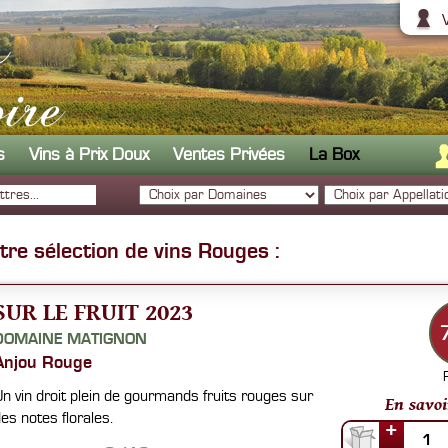
s
Vins à Prix Doux
Ventes Privées
La Box
re sélection de vins Rouges :
SUR LE FRUIT 2023
DOMAINE MATIGNON
Anjou Rouge
n vin droit plein de gourmands fruits rouges sur
En savoi
es notes florales.
+
1