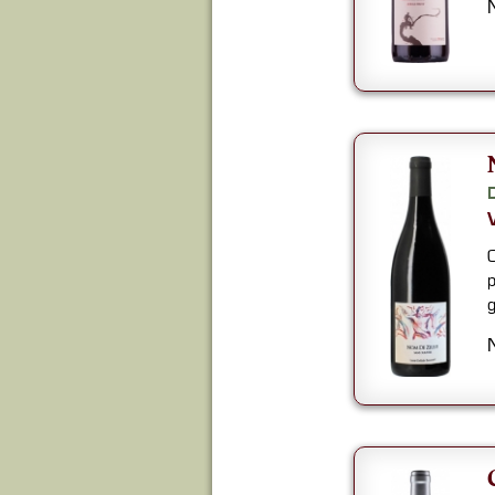
C
p
g