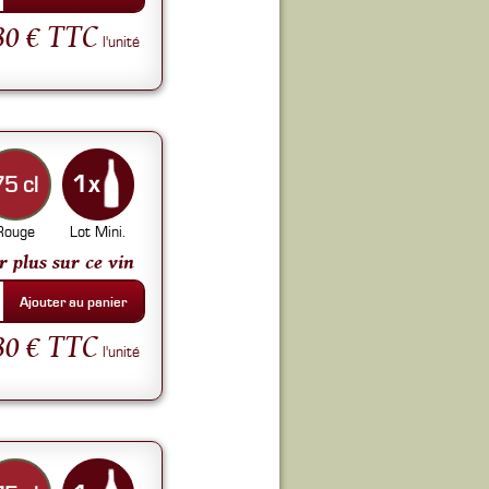
80 € TTC
l'unité
75 cl
Rouge
Lot Mini.
r plus sur ce vin
Ajouter au panier
80 € TTC
l'unité