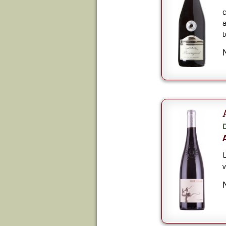
c
a
t
U
v