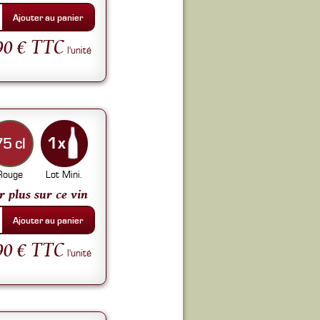
Ajouter au panier
90 € TTC
l'unité
75 cl
Rouge
Lot Mini.
r plus sur ce vin
Ajouter au panier
90 € TTC
l'unité