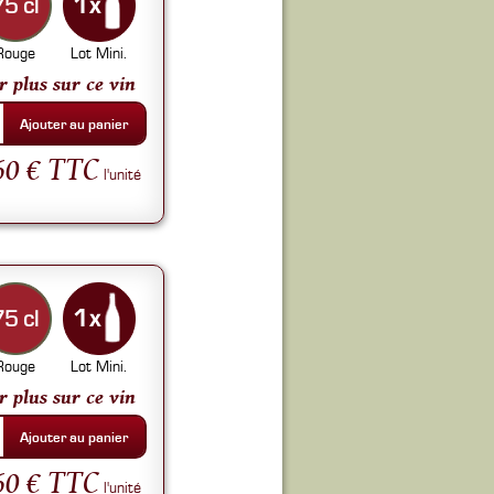
75 cl
Rouge
Lot Mini.
r plus sur ce vin
Ajouter au panier
60 € TTC
l'unité
75 cl
Rouge
Lot Mini.
r plus sur ce vin
Ajouter au panier
60 € TTC
l'unité