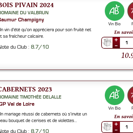
BOIS PIVAIN 2024
DOMAINE DU VALBRUN
Saumur Champigny
Vin Bio
n vin d'été qu'on appréciera pour son fruité net
En savoi
t sa fraîcheur calcaire.
+
1
--
Note du Club :
8.7/10
10.
CABERNETS 2023
DOMAINE TIMOTHÉE DELALLE
IGP Val de Loire
Vin Bio
n mariage réussi de cabernets où s'invite un
En savoi
eau bouquet de cerises et de violettes...
+
1
--
Note du Club :
8.7/10