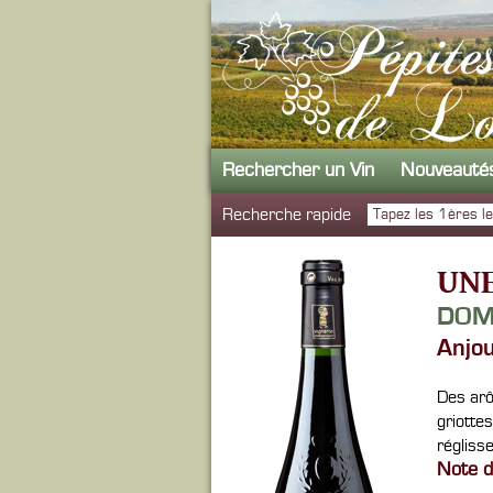
Rechercher un Vin
Nouveauté
Recherche rapide
UNE
DOM
Anjo
Des arô
griotte
réglisse
Note d