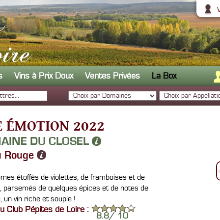
s
Vins à Prix Doux
Ventes Privées
La Box
 ÉMOTION 2022
AINE DU CLOSEL
u Rouge
mes étoffés de violettes, de framboises et de
s, parsemés de quelques épices et de notes de
, un vin riche et souple !
u Club Pépites de Loire :
8.8
/
10