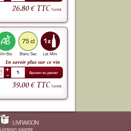
26.80 € TTC
l'unité
75 cl
Vin Bio
Blanc Sec
Lot Mini.
En savoir plus sur ce vin
+
1
Ajouter au panier
--
39.00 € TTC
l'unité
LIVRAISON
Livraison soignée