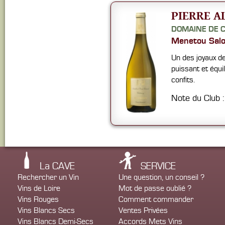
PIERRE A
DOMAINE DE 
Menetou Sal
Un des joyaux de
puissant et équi
confits.
Note du Club 
La CAVE
SERVICE
Rechercher un Vin
Une question, un conseil ?
Vins de Loire
Mot de passe oublié ?
Vins Rouges
Comment commander
Vins Blancs Secs
Ventes Privées
Vins Blancs Demi-Secs
Accords Mets Vins