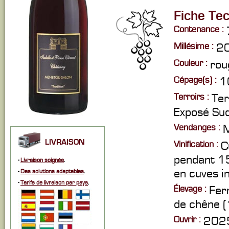
Fiche Te
Contenance :
Millésime :
2
Couleur :
rou
Cépage(s) :
1
Terroirs :
Ter
Exposé Sud
Vendanges :
M
LIVRAISON
Vinification :
C
pendant 15
-
Livraison soignée
.
en cuves i
-
Des solutions adaptables
.
-
Tarifs de livraison par pays
.
Élevage :
Fer
de chêne (
Ouvrir :
2025