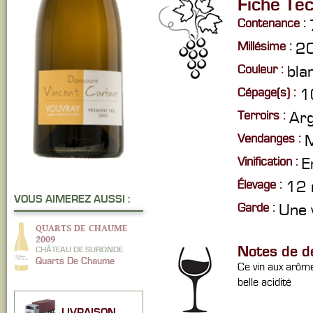
Fiche Te
Contenance :
Millésime :
2
Couleur :
bla
Cépage(s) :
1
Terroirs :
Arg
Vendanges :
M
Vinification :
E
Élevage :
12 m
VOUS AIMEREZ AUSSI :
Garde :
Une v
QUARTS DE CHAUME
2009
Notes de d
CHÂTEAU DE SURONDE
Quarts De Chaume
Ce vin aux arôme
belle acidité
LIVRAISON