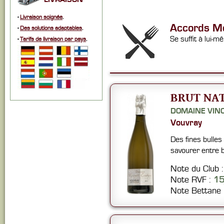
-
Livraison soignée
.
Accords Me
-
Des solutions adaptables
.
Se suffit à lui-mê
-
Tarifs de livraison par pays
.
BRUT NAT
DOMAINE VIN
Vouvray
Des fines bulles 
savourer entre bo
Note du Club 
Note RVF :
1
Note Bettane