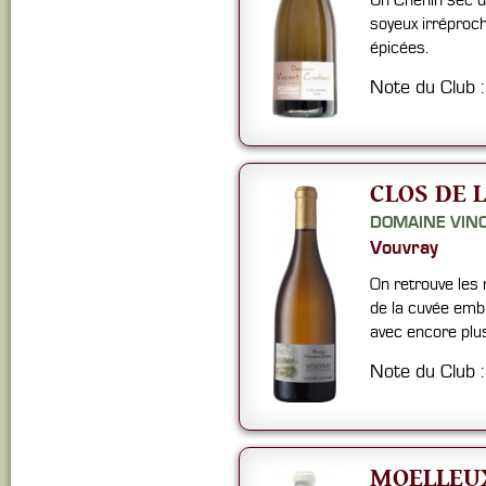
Un Chenin sec d
soyeux irréproc
épicées.
Note du Club 
CLOS DE 
DOMAINE VIN
Vouvray
On retrouve les 
de la cuvée emb
avec encore plus
Note du Club 
MOELLEUX