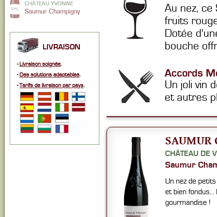
CHÂTEAU YVONNE
Au nez, ce 
Saumur Champigny
fruits roug
Dotée d'une
bouche offr
LIVRAISON
-
Livraison soignée
.
Accords Me
-
Des solutions adaptables
.
Un joli vin
-
Tarifs de livraison par pays
.
et autres p
SAUMUR 
CHÂTEAU DE V
Saumur Cham
Un nez de petits
et bien fondus... 
gourmandise !