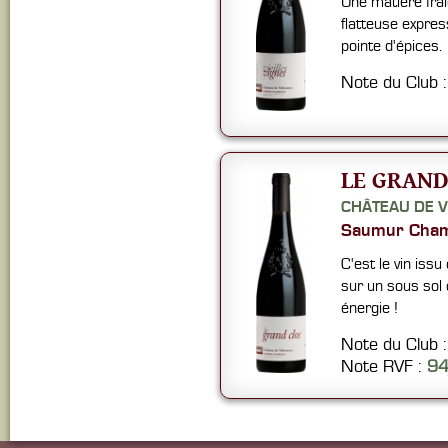
Une matière fra
flatteuse expres
pointe d'épices.
Note du Club 
LE GRAND
CHÂTEAU DE V
Saumur Cham
C'est le vin iss
sur un sous sol 
énergie !
Note du Club 
Note RVF :
9