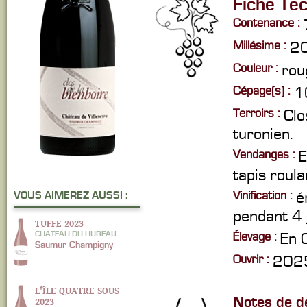
Fiche Te
Contenance :
Millésime :
2
Couleur :
rou
Cépage(s) :
1
Terroirs :
Clo
turonien.
Vendanges :
E
tapis roula
Vinification :
é
VOUS AIMEREZ AUSSI :
pendant 4 
TUFFE 2023
CHÂTEAU DU HUREAU
Élevage :
En 
Saumur Champigny
Ouvrir :
2025
L'ÎLE QUATRE SOUS
Notes de d
2023