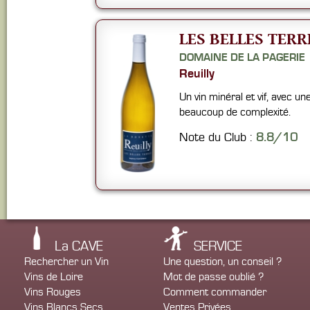
LES BELLES TERR
DOMAINE DE LA PAGERIE
Reuilly
Un vin minéral et vif, avec un
beaucoup de complexité.
Note du Club :
8.8/10
La CAVE
SERVICE
Rechercher un Vin
Une question, un conseil ?
Vins de Loire
Mot de passe oublié ?
Vins Rouges
Comment commander
Vins Blancs Secs
Ventes Privées