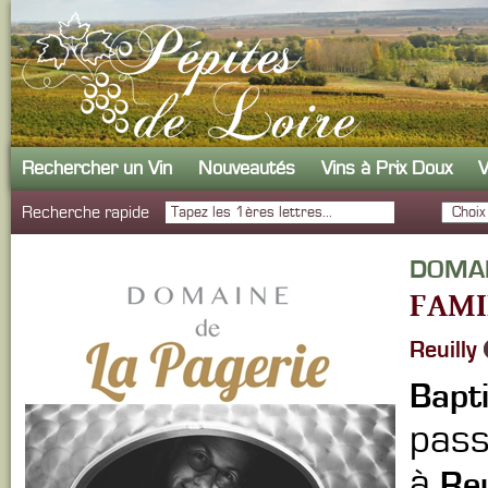
Rechercher un Vin
Nouveautés
Vins à Prix Doux
V
Recherche rapide
DOMAI
FAMI
Reuilly
Bapt
pass
à
Reu