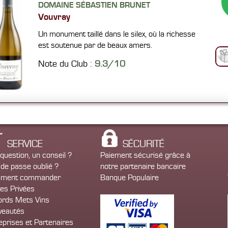
DOMAINE SÉBASTIEN BRUNET
Vouvray
Un monument taillé dans le silex, où la richesse
est soutenue par de beaux amers.
Note du Club :
9.3/10
SERVICE
SÉCURITÉ
question, un conseil ?
Paiement sécurisé grâce à
de passe oublié ?
notre partenaire bancaire
ment commander
Banque Populaire
es Privées
rds Mets Vins
veautés
eprises et Partenaires