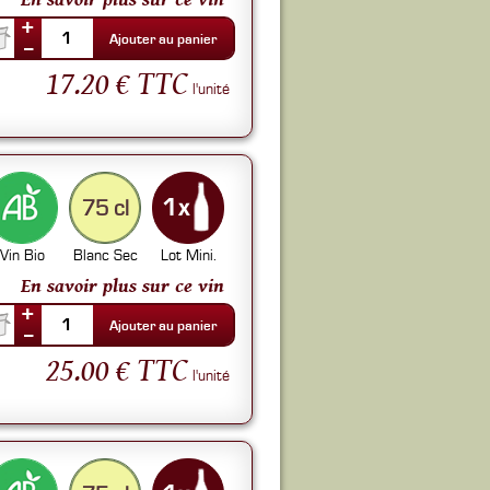
+
1
Ajouter au panier
--
17.20 € TTC
l'unité
75 cl
Vin Bio
Blanc Sec
Lot Mini.
En savoir plus sur ce vin
+
1
Ajouter au panier
--
25.00 € TTC
l'unité