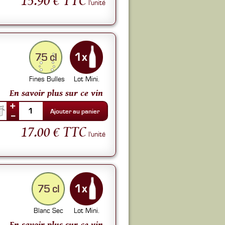
l'unité
75 cl
Fines Bulles
Lot Mini.
En savoir plus sur ce vin
+
1
Ajouter au panier
--
17.00 € TTC
l'unité
75 cl
Blanc Sec
Lot Mini.
En savoir plus sur ce vin