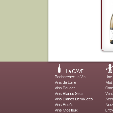
La CAVE
Rechercher un Vin
Une 
Vins de Loire
Mot 
Vins Rouges
Com
Vins Blancs Secs
Vent
Vins Blancs Demi-Secs
Acco
Vins Rosés
Nou
Vins Moelleux
Entr