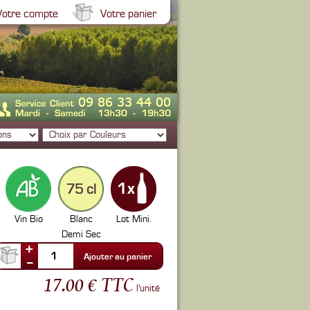
Votre compte
Votre panier
75 cl
Vin Bio
Blanc
Lot Mini.
Demi Sec
+
1
Ajouter au panier
--
17.00 € TTC
l'unité