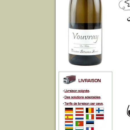
LIVRAISON
-
Livraison soignée
.
-
Des solutions adaptables
.
-
Tarifs de livraison par pays
.