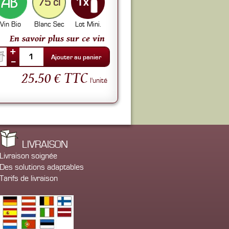
75 cl
Vin Bio
Blanc Sec
Lot Mini.
En savoir plus sur ce vin
+
1
Ajouter au panier
--
25.50 € TTC
l'unité
LIVRAISON
Livraison soignée
Des solutions adaptables
Tarifs de livraison