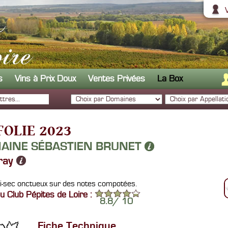
s
Vins à Prix Doux
Ventes Privées
La Box
FOLIE 2023
AINE SÉBASTIEN BRUNET
ray
-sec onctueux sur des notes compotées.
u Club Pépites de Loire :
8.8
/
10
Fiche Technique