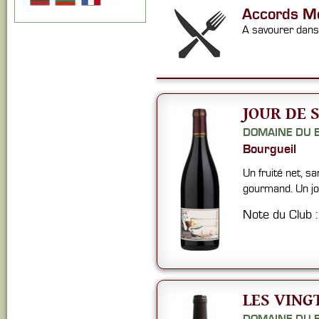
Accords Me
A savourer dans 
JOUR DE S
DOMAINE DU B
Bourgueil
Un fruité net, sa
gourmand. Un jol
Note du Club 
LES VINGT