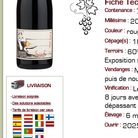
Fiche Te
Contenance :
Millésime :
2
Couleur :
rou
Cépage(s) :
1
Terroirs :
60%
Exposition
Vendanges :
M
puis de no
LIVRAISON
Vinification :
L
8 jours av
-
Livraison soignée
.
-
Des solutions adaptables
.
dépassant 
-
Tarifs de livraison par pays
.
Élevage :
6 mo
Ouvrir :
2025