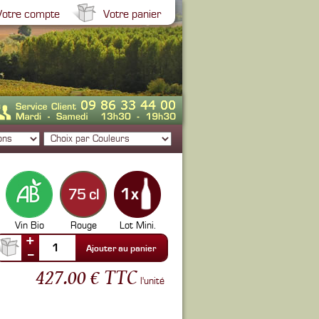
Votre compte
Votre panier
75 cl
Vin Bio
Rouge
Lot Mini.
+
1
Ajouter au panier
--
427.00 € TTC
l'unité