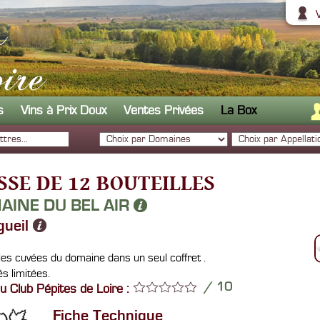
s
Vins à Prix Doux
Ventes Privées
La Box
SSE DE 12 BOUTEILLES
AINE DU BEL AIR
gueil
les cuvées du domaine dans un seul coffret .
s limitées.
/
10
u Club Pépites de Loire :
Fiche Technique