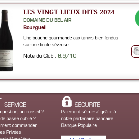
LES VINGT LIEUX DITS 2024
DOMAINE DU BEL AIR
Bourgueil
Une bouche gourmande aux tanins bien fondus
sur une finale séveuse.
Note du Club :
8.9/10
SERVICE
SÉCURITÉ
question, un conseil ?
Paiement sécurisé grâce à
de passe oublié ?
notre partenaire bancaire
ment commander
Banque Populaire
es Privées