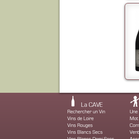
La CAVE
Rechercher un Vin
Une 
Vins de Loire
Mot 
Vins Rouges
Com
Vins Blancs Secs
Vent