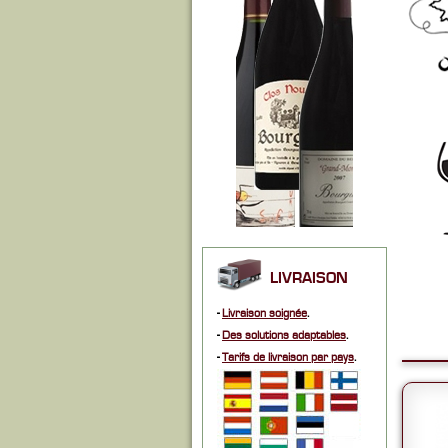
LIVRAISON
-
Livraison soignée
.
-
Des solutions adaptables
.
-
Tarifs de livraison par pays
.