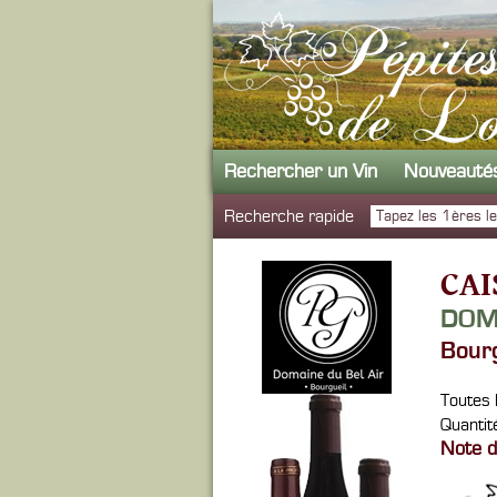
Rechercher un Vin
Nouveauté
Recherche rapide
CAI
DOM
Bour
Toutes 
Quantité
Note d