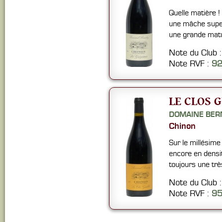
Quelle matière ! 
une mâche super
une grande matur
Note du Club 
Note RVF :
9
LE CLOS G
DOMAINE BER
Chinon
Sur le millésime
encore en densi
toujours une trè
Note du Club 
Note RVF :
95