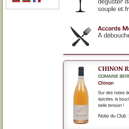
déguster d
souple et f
Accords Me
A débouche
CHINON R
DOMAINE BER
Chinon
Sur des notes d
épicées, la bou
belle tension !
Note du Club 