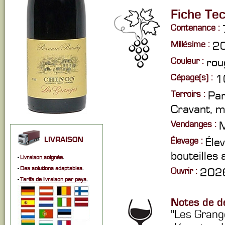
Fiche Te
Contenance :
Millésime :
2
Couleur :
rou
Cépage(s) :
1
Terroirs :
Par
Cravant, mé
Vendanges :
M
LIVRAISON
Élevage :
Éle
bouteilles
-
Livraison soignée
.
-
Des solutions adaptables
.
Ouvrir :
2026
-
Tarifs de livraison par pays
.
Notes de d
"Les Grange