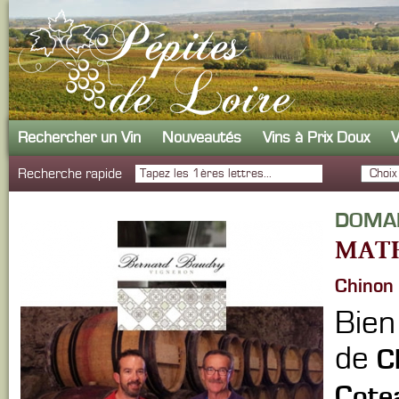
Rechercher un Vin
Nouveautés
Vins à Prix Doux
V
Recherche rapide
DOMA
MATH
Chinon
Bien
de
C
Cote