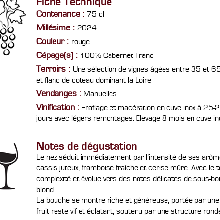
Fiche Technique
Contenance :
75 cl
Millésime :
2024
Couleur :
rouge
Cépage(s) :
100% Cabernet Franc
Terroirs :
Une sélection de vignes âgées entre 35 et 65
et flanc de coteau dominant la Loire
Vendanges :
Manuelles.
Vinification :
Eraflage et macération en cuve inox à 25-
jours avec légers remontages. Elevage 8 mois en cuve ino
Notes de dégustation
Le nez séduit immédiatement par l’intensité de ses arômes
cassis juteux, framboise fraîche et cerise mûre. Avec le
complexité et évolue vers des notes délicates de sous-boi
blond..
La bouche se montre riche et généreuse, portée par une
fruit reste vif et éclatant, soutenu par une structure rond