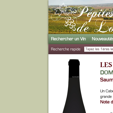
Rechercher un Vin
Nouveauté
Recherche rapide
LES
DOM
Saum
Un Cabe
grande
Note d