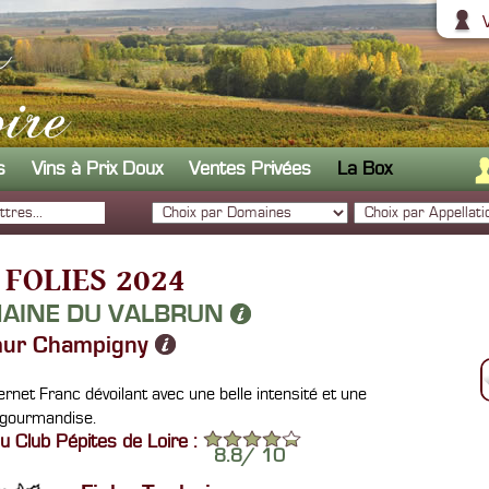
s
Vins à Prix Doux
Ventes Privées
La Box
 FOLIES 2024
AINE DU VALBRUN
ur Champigny
rnet Franc dévoilant avec une belle intensité et une
 gourmandise.
u Club Pépites de Loire :
8.8
/
10