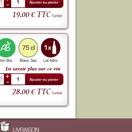
1
Ajouter au panier
--
19.00 € TTC
l'unité
75 cl
Vin Bio
Blanc Sec
Lot Mini.
En savoir plus sur ce vin
+
1
Ajouter au panier
--
28.00 € TTC
l'unité
LIVRAISON