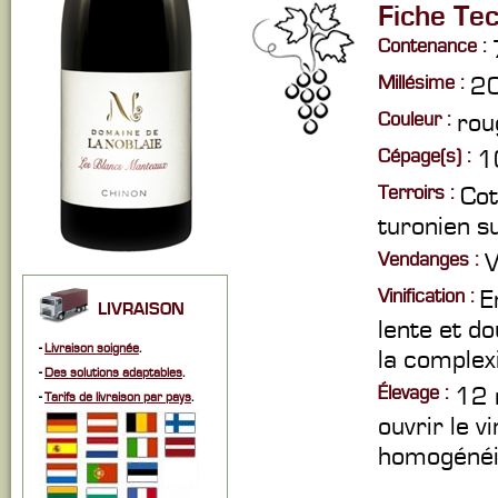
Fiche Te
Contenance :
Millésime :
2
Couleur :
rou
Cépage(s) :
1
Terroirs :
Cot
turonien s
Vendanges :
V
Vinification :
E
LIVRAISON
lente et do
-
Livraison soignée
.
la complex
-
Des solutions adaptables
.
Élevage :
12 
-
Tarifs de livraison par pays
.
ouvrir le v
homogénéis