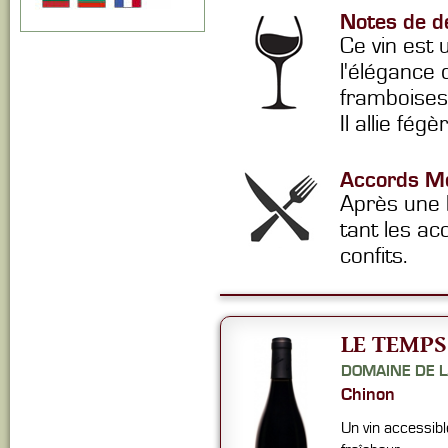
Notes de d
Ce vin est 
l'élégance 
framboises,
Il allie fé
Accords Me
Après une b
tant les ac
confits.
LE TEMPS
DOMAINE DE L
Chinon
Un vin accessibl