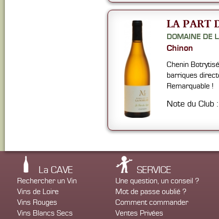
LA PART 
DOMAINE DE L
Chinon
Chenin Botrytis
barriques direc
Remarquable !
Note du Club 
La CAVE
SERVICE
Rechercher un Vin
Une question, un conseil ?
Vins de Loire
Mot de passe oublié ?
Vins Rouges
Comment commander
Vins Blancs Secs
Ventes Privées