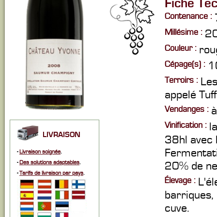
Fiche Te
Contenance :
Millésime :
2
Couleur :
rou
Cépage(s) :
1
Terroirs :
Les
appelé Tuf
Vendanges :
à
Vinification :
l
LIVRAISON
38hl avec 
Fermentati
-
Livraison soignée
.
-
Des solutions adaptables
.
20% de ne
-
Tarifs de livraison par pays
.
Élevage :
L'é
barriques,
cuve.