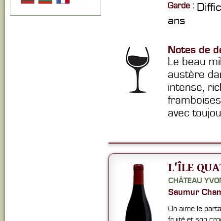
Garde :
Diffi
ans
Notes de d
Le beau mi
austère da
intense, ri
framboises
avec toujou
L'ÎLE QU
CHÂTEAU YVO
Saumur Cham
On aime le part
fruité et son cr