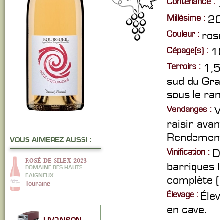
Contenance :
Millésime :
2
Couleur :
ros
Cépage(s) :
1
Terroirs :
1,5
sud du Gra
sous le ran
Vendanges :
V
raisin ava
Rendement
VOUS AIMEREZ AUSSI :
Vinification :
D
ROSÉ DE SILEX 2023
barriques 
DOMAINE DES HAUTS
BAIGNEUX
complète (
Touraine
Élevage :
Éle
en cave.