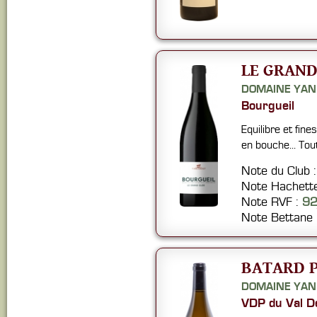
LE GRAND
DOMAINE YAN
Bourgueil
Equilibre et fin
en bouche... Tout
Note du Club 
Note Hachett
Note RVF :
9
Note Bettane
BATARD P
DOMAINE YAN
VDP du Val D