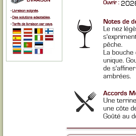
LIVRAISON
Ouvrir :
2026
-
Livraison soignée
.
-
Des solutions adaptables
.
Notes de d
-
Tarifs de livraison par pays
.
Le nez lég
s'expriment 
pêche.
La bouche 
unique. Go
de s'affin
ambrées.
Accords Me
Une terrine
une côte de
Goûté au do