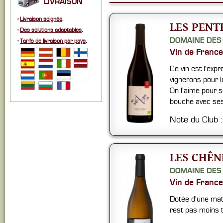
LIVRAISON
-
Livraison soignée
.
LES PENT
-
Des solutions adaptables
.
DOMAINE DES
-
Tarifs de livraison par pays
.
Vin de France
Ce vin est l'exp
vignerons pour le
On l'aime pour s
bouche avec ses
Note du Club 
LES CHÊN
DOMAINE DES
Vin de France
Dotée d'une mat
rest pas moins te