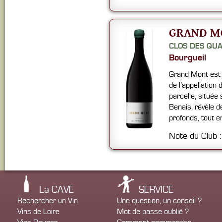
GRAND M
CLOS DES QU
Bourgueil
Grand Mont est l
de l’appellation
parcelle, située
Benais, révèle 
profonds, tout e
Note du Club 
La CAVE
SERVICE
Rechercher un Vin
Une question, un conseil ?
Vins de Loire
Mot de passe oublié ?