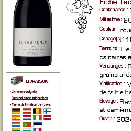
Fiche Te
Contenance :
Millésime :
2
Couleur :
rou
Cépage(s) :
1
Terroirs :
Lie
calcaires e
Vendanges :
R
grains trié
LIVRAISON
Vinification :
M
de faible h
-
Livraison soignée
.
-
Des solutions adaptables
.
Élevage :
Ele
-
Tarifs de livraison par pays
.
et demi-mu
Ouvrir :
2024