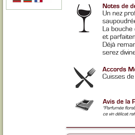
Notes de d
Un nez pro
saupoudrée
La bouche e
et parfaite
Déjà remar
serez divi
Accords Me
Cuisses de 
Avis de la 
"Parfumée floral
ce vin délicat raf