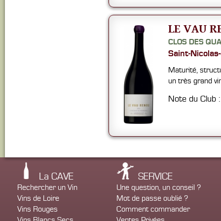
LE VAU R
CLOS DES QU
Saint-Nicolas
Maturité, struct
un très grand vin
Note du Club 
La CAVE
SERVICE
Rechercher un Vin
Une question, un conseil ?
Vins de Loire
Mot de passe oublié ?
Vins Rouges
Comment commander
Vins Blancs Secs
Ventes Privées