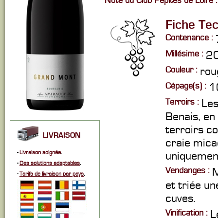
Note du Club Pépites de Loire :
Fiche Te
Contenance :
Millésime :
2
Couleur :
rou
Cépage(s) :
1
Terroirs :
Les
Benais, en
terroirs c
LIVRAISON
craie mica
-
Livraison soignée
.
uniquement
-
Des solutions adaptables
.
Vendanges :
M
-
Tarifs de livraison par pays
.
et triée u
cuves.
Vinification :
L