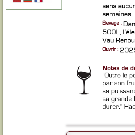
sans aucun
semaines.
Élevage :
Dan
500L, l’él
Vau Renou
Ouvrir :
2025
Notes de d
"Outre le p
par son fru
sa puissanc
sa grande l
durer." Ha