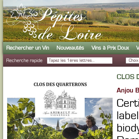
Rechercher un Vin
Nouveautés
Vins à Prix Doux
V
Recherche rapide
CLOS 
Anjou B
Certi
label
biod