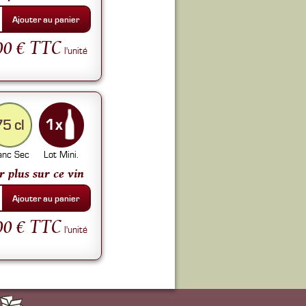
Ajouter au panier
00 € TTC
l'unité
75 cl
anc Sec
Lot Mini.
r plus sur ce vin
Ajouter au panier
00 € TTC
l'unité