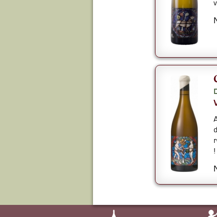
v
A
d
r
!