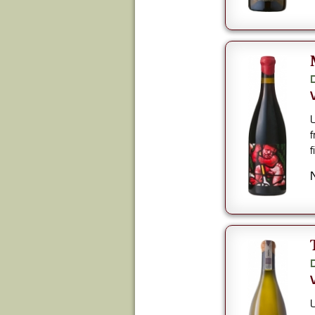
U
f
f
U