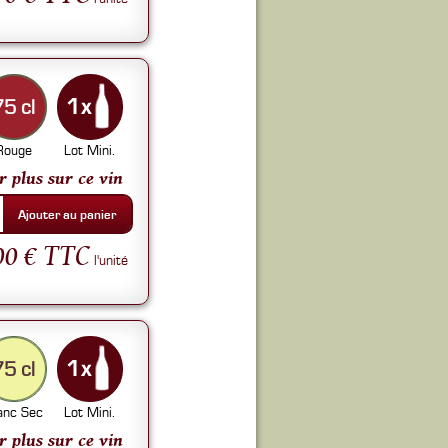
75 cl
Rouge
Lot Mini.
r plus sur ce vin
Ajouter au panier
00 € TTC
l'unité
75 cl
anc Sec
Lot Mini.
r plus sur ce vin