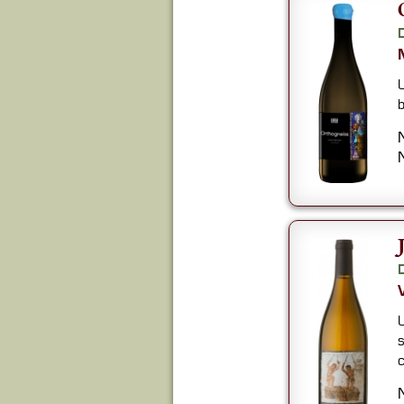
U
b
U
s
c