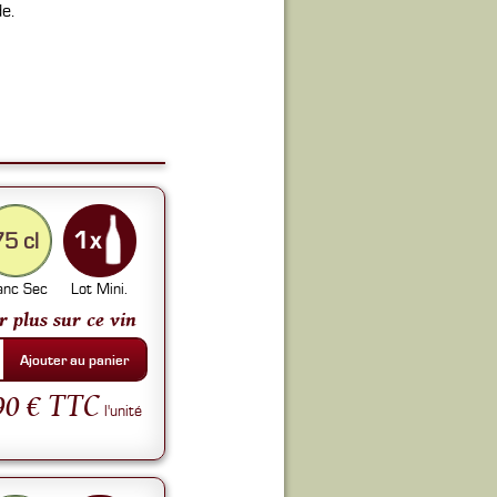
e.
75 cl
anc Sec
Lot Mini.
r plus sur ce vin
Ajouter au panier
90 € TTC
l'unité