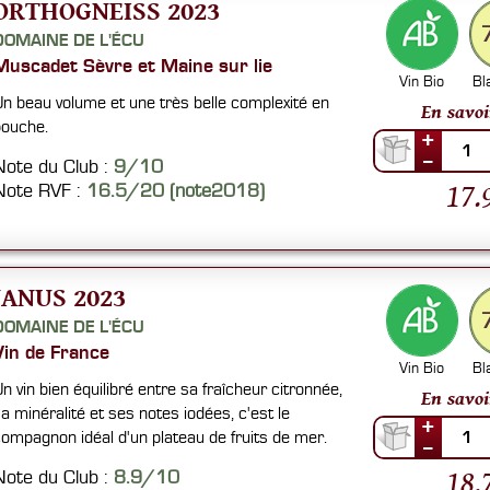
ORTHOGNEISS 2023
DOMAINE DE L'ÉCU
Muscadet Sèvre et Maine sur lie
Vin Bio
Bl
n beau volume et une très belle complexité en
En savoi
ouche.
+
1
--
Note du Club :
9/10
17.
Note RVF :
16.5/20 (note2018)
JANUS 2023
DOMAINE DE L'ÉCU
Vin de France
Vin Bio
Bl
n vin bien équilibré entre sa fraîcheur citronnée,
En savoi
a minéralité et ses notes iodées, c'est le
+
ompagnon idéal d'un plateau de fruits de mer.
1
--
18.
Note du Club :
8.9/10