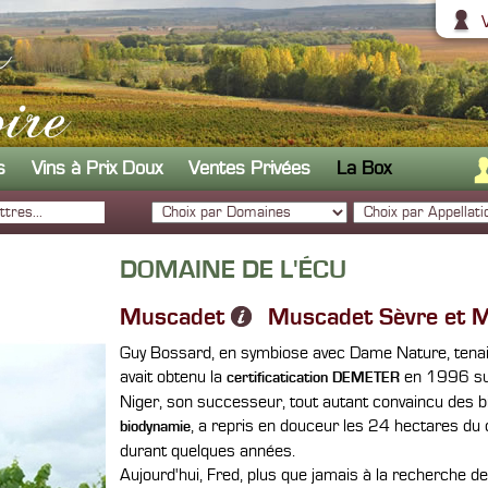
s
Vins à Prix Doux
Ventes Privées
La Box
DOMAINE DE L'ÉCU
Muscadet
Muscadet Sèvre et Ma
Guy Bossard, en symbiose avec Dame Nature, tenai
avait obtenu la
en 1996 sur 
certificatication DEMETER
Niger, son successeur, tout autant convaincu des bi
, a repris en douceur les 24 hectares d
biodynamie
durant quelques années.
Aujourd'hui, Fred, plus que jamais à la recherche de 