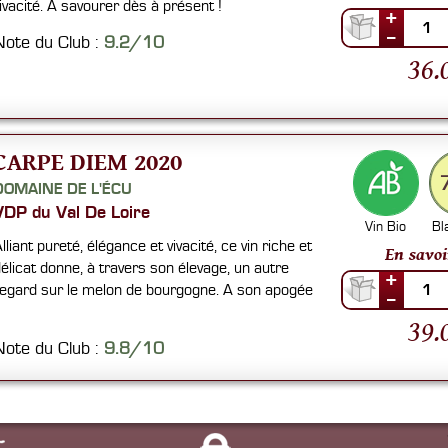
ivacité. A savourer dès à présent !
+
1
--
Note du Club :
9.2/10
36.
CARPE DIEM 2020
DOMAINE DE L'ÉCU
VDP du Val De Loire
Vin Bio
Bl
lliant pureté, élégance et vivacité, ce vin riche et
En savoi
élicat donne, à travers son élevage, un autre
+
egard sur le melon de bourgogne. A son apogée
1
--
39.
Note du Club :
9.8/10