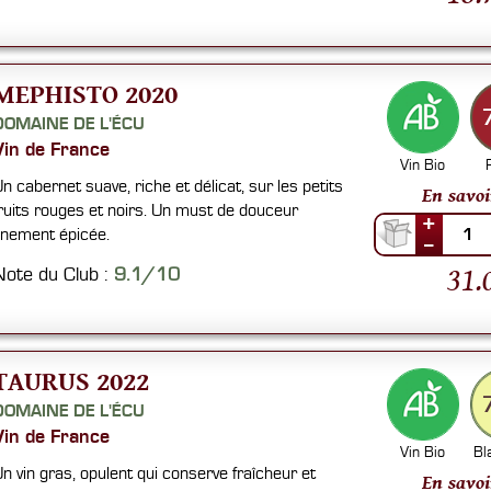
MEPHISTO 2020
DOMAINE DE L'ÉCU
Vin de France
Vin Bio
n cabernet suave, riche et délicat, sur les petits
En savoi
ruits rouges et noirs. Un must de douceur
+
inement épicée.
1
--
31.
Note du Club :
9.1/10
TAURUS 2022
DOMAINE DE L'ÉCU
Vin de France
Vin Bio
Bl
n vin gras, opulent qui conserve fraîcheur et
En savoi