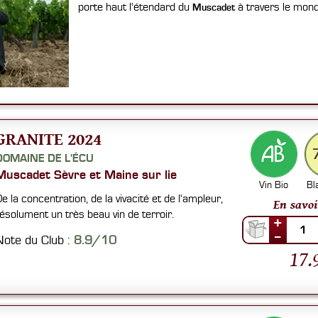
porte haut l'étendard du
à travers le mond
Muscadet
GRANITE 2024
DOMAINE DE L'ÉCU
Muscadet Sèvre et Maine sur lie
Vin Bio
Bl
e la concentration, de la vivacité et de l'ampleur,
En savoi
ésolument un très beau vin de terroir.
+
1
--
Note du Club :
8.9/10
17.