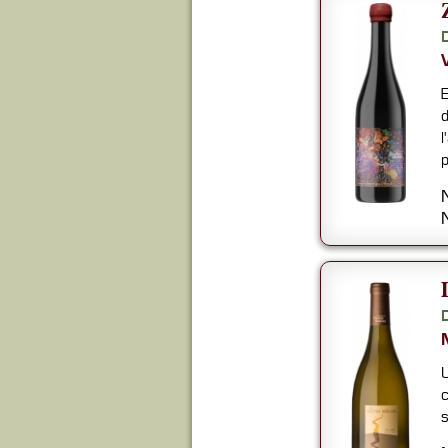
E
d
l
p
U
c
s