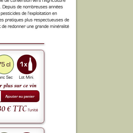
e de conversion vers l'Agriculture
012. Depuis de nombreuses années
pesticides de l'exploitation en
 des pratiques plus respectueuses de
t de redonner une grande minéralité
75 cl
anc Sec
Lot Mini.
r plus sur ce vin
Ajouter au panier
30 € TTC
l'unité