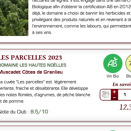
hectares de vignes. Il est engagé dans une démarch
Biologique afin d'obtenir la certification AB en 2
déjà, le domaine a choisi de bannir les herbicides et 
privilégiant des produits naturels et en revenant à
l'environnement, comme les labours, qui permetten
à ses vins.
LES PARCELLES 2023
DOMAINE LES HAUTES NOËLLES
Muscadet Côtes de Granlieu
Vin Bio
Bl
a cuvée "Les parcelles" est légèrement
En savoi
erlante, fraiche et désaltérante. Elle développe
+
es notes florales, d'agrumes, de pêche blanche
1
--
t de pomme.
12.
Note du Club :
8.5/10