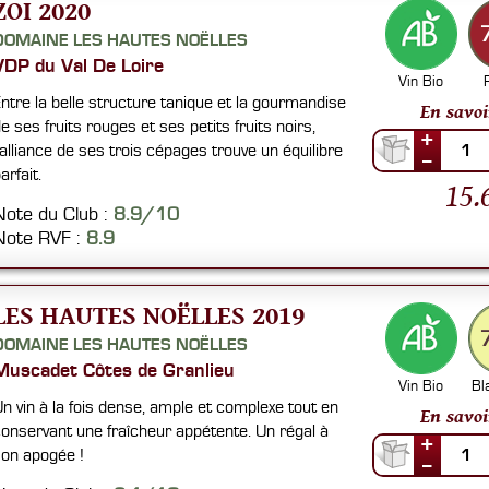
ZOI 2020
DOMAINE LES HAUTES NOËLLES
VDP du Val De Loire
Vin Bio
ntre la belle structure tanique et la gourmandise
En savoi
e ses fruits rouges et ses petits fruits noirs,
+
'alliance de ses trois cépages trouve un équilibre
1
--
arfait.
15.
Note du Club :
8.9/10
Note RVF :
8.9
LES HAUTES NOËLLES 2019
DOMAINE LES HAUTES NOËLLES
Muscadet Côtes de Granlieu
Vin Bio
Bl
n vin à la fois dense, ample et complexe tout en
En savoi
onservant une fraîcheur appétente. Un régal à
+
on apogée !
1
--