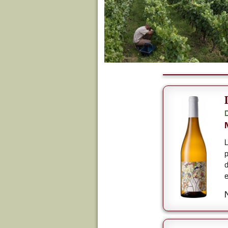
L
p
d
e