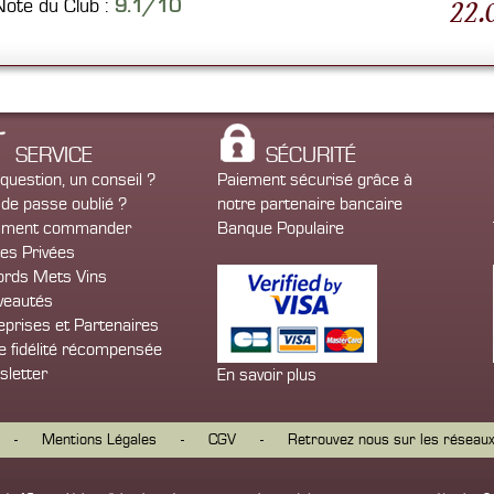
22.
Note du Club :
9.1/10
SERVICE
SÉCURITÉ
question, un conseil ?
Paiement sécurisé grâce à
de passe oublié ?
notre partenaire bancaire
ment commander
Banque Populaire
es Privées
rds Mets Vins
veautés
eprises et Partenaires
e fidélité récompensée
letter
En savoir plus
-
Mentions Légales
-
CGV
-
Retrouvez nous sur les réseau